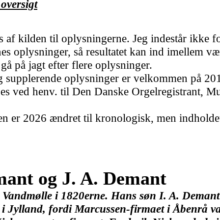
 oversigt
 af kilden til oplysningerne. Jeg indestår ikke f
es oplysninger, så resultatet kan ind imellem vær
å på jagt efter flere oplysninger.
r og supplerende oplysninger er velkommen på 2
ges ved henv. til Den Danske Orgelregistrant, 
den
er 2026 ændret til kronologisk, men indhold
mant og J. A. Demant
Vandmølle i 1820erne. Hans søn I. A. Demant 
i i Jylland, fordi Marcussen-firmaet i Åbenrå va