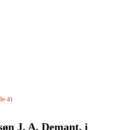
de 4)
 søn
J. A. Demant, i