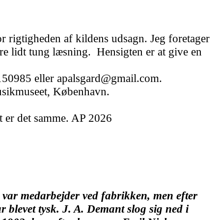
or rigtigheden af kildens udsagn. Jeg foretager
e lidt tung læsning.
Hensigten er at give en
0150985 eller apalsgard@gmail.com.
Musikmuseet, København.
et er det samme. AP 2026
var medarbejder ved fabrikken, men efter
r blevet tysk. J. A. Demant slog sig ned i