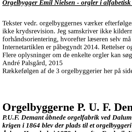
Orgelbygger Emil Nielsen - orgler i alfabetisk
Tekster vedr. orgelbyggernes værker efterfølges
ikke krydsrevision. Jeg samskriver ikke kildern
forhåndsorientering, hvorefter læseren selv må g
Internetartiklen er påbegyndt 2014. Rettelse
Flere oplysninger om de enkelte orgler kan sø
André Palsgård
, 2015
Rækkefølgen af de 3 orgelbyggerier
her på si
Orgelbyggerne P. U. F. De
P.U.F. Demant åbnede orgelfabrik ved Dalum 
krigen i 1864 blev der plads til et orgelbygger