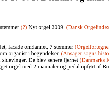
 stemmer
(
?)
Nyt orgel 2009
(Dansk Orgelinde
det, facade omdannet, 7 stemmer
(Orgelfortegne
som organist i begyndelsen
(Ansager sogns histo
 sidevinger. De blev senere fjernet
(Danmarks K
gget orgel med 2 manualer og pedal opført af B