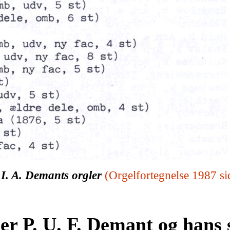
 I. A. Demants orgler
(Orgelfortegnelse 1987
si
er P. U. F. Demant og hans